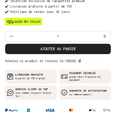
✔️ Sélection exclusive de casquettes premium
✔️ Livraison gratuite à partir de 75€
✔️ Politique de retour sous 30 jours
Quantité de produit : Entrez la quantit
AJOUTER AU PANIER
Achetez ce produit et recevez 34 TOKENZ 💰
PAIEMENT SÉCURISÉ
LIVRAISON GRATUITE
grand choix d'options de
à partir de 75€ d'achat
paiement
SERVICE CLIENT AU TOP
GARANTIE DE SATISFACTION
nous sommes toujours là pour
ou remboursement !
toi !