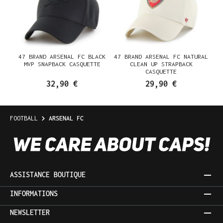
47 BRAND ARSENAL FC BLACK
47 BRAND ARSENAL FC NATURAL
MVP SNAPBACK CASQUETTE
CLEAN UP STRAPBACK
CASQUETTE
32,90 €
29,90 €
FOOTBALL
ARSENAL FC
ASSISTANCE BOUTIQUE
INFORMATIONS
NEWSLETTER