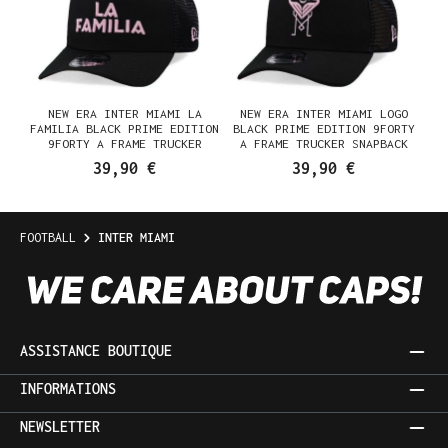
NEW ERA INTER MIAMI LA
NEW ERA INTER MIAMI LOGO
FAMILIA BLACK PRIME EDITION
BLACK PRIME EDITION 9FORTY
9FORTY A FRAME TRUCKER
A FRAME TRUCKER SNAPBACK
SNAPBACK CASQUETTE
CASQUETTE
39,90 €
39,90 €
FOOTBALL
INTER MIAMI
ASSISTANCE BOUTIQUE
INFORMATIONS
NEWSLETTER