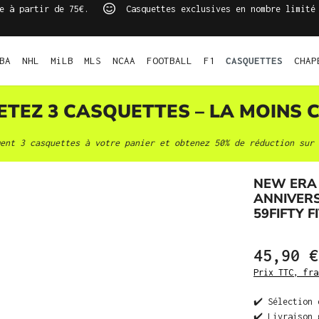
e à partir de 75€.
Casquettes exclusives en nombre limité
BA
NHL
MiLB
MLS
NCAA
FOOTBALL
F1
CASQUETTES
CHAP
HETEZ 3
CASQUETTES
– LA MOINS C
ment 3
casquettes
à votre panier et obtenez 50% de réduction sur 
NEW ERA
ANNIVERS
59FIFTY 
45,90 €
Prix TTC, fra
✔️ Sélection 
✔️ Livraison 