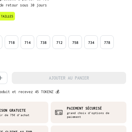
de retour sous 30 jours
718
714
738
712
758
734
778
é de produit : Entrez la quantité souh
AJOUTER AU PANIER
oduit et recevez 45 TOKENZ 💰
PAIEMENT SÉCURISÉ
ISON GRATUITE
grand choix d'options de
ir de 75€ d'achat
paiement