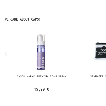
Ignorer la galerie de produits
WE CARE ABOUT CAPS!
JASON MARKK PREMIUM FOAM SPRAY
STANKEEZ 
19,90 €