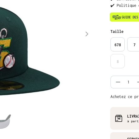
✔️ Politique 
Sélectionnez
Taille
678
7
8
Quantit
Achetez ce pr
LIVRA
à part