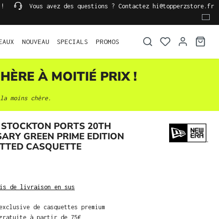
 !
Vous avez des questions ? Contactez hi@topperzstore.fr
EAUX
NOUVEAU
SPECIALS
PROMOS
HÈRE À MOITIÉ PRIX !
la moins chère.
 STOCKTON PORTS 20TH
ARY GREEN PRIME EDITION
FITTED CASQUETTE
is de livraison en sus
exclusive de casquettes premium
gratuite à partir de 75€