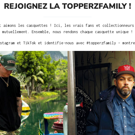
REJOIGNEZ LA TOPPERZFAMILY !
t aimons les casquettes ! Ici, les vrais fans et collectionneurs
mutuellement. Ensemble, nous rendons chaque casquette unique !
stagram et TikTok et identifie-nous avec #topperzfamily – montre