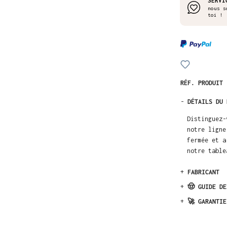
SERVI
nous s
toi !
RÉF. PRODUIT
-
DÉTAILS DU 
Distinguez-
notre ligne
fermée et a
notre table
+
FABRICANT
+
🤠 GUIDE DE
+
🚀 GARANTIE