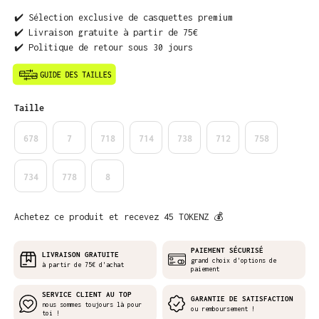
✔️ Sélection exclusive de casquettes premium
✔️ Livraison gratuite à partir de 75€
✔️ Politique de retour sous 30 jours
Sélectionnez
Taille
678
7
718
714
738
712
758
734
778
8
Achetez ce produit et recevez 45 TOKENZ 💰
PAIEMENT SÉCURISÉ
LIVRAISON GRATUITE
grand choix d'options de
à partir de 75€ d'achat
paiement
SERVICE CLIENT AU TOP
GARANTIE DE SATISFACTION
nous sommes toujours là pour
ou remboursement !
toi !