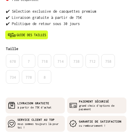
✔️ Sélection exclusive de casquettes premium
✔️ Livraison gratuite à partir de 75€
✔️ Politique de retour sous 30 jours
Sélectionnez
Taille
678
7
718
714
738
712
758
734
778
8
PAIEMENT SÉCURISÉ
LIVRAISON GRATUITE
grand choix d'options de
à partir de 75€ d'achat
paiement
SERVICE CLIENT AU TOP
GARANTIE DE SATISFACTION
nous sommes toujours là pour
ou remboursement !
toi !