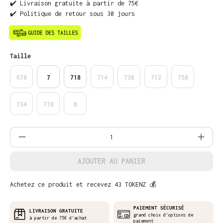
✔️ Livraison gratuite à partir de 75€
✔️ Politique de retour sous 30 jours
Sélectionnez
Taille
678
7
718
714
738
712
758
734
778
8
Quantité de produit : Entrez la quantit
AJOUTER AU PANIER
Achetez ce produit et recevez 43 TOKENZ 💰
PAIEMENT SÉCURISÉ
LIVRAISON GRATUITE
grand choix d'options de
à partir de 75€ d'achat
paiement