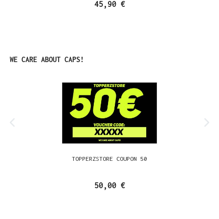
45,90 €
Ignorer la galerie de produits
WE CARE ABOUT CAPS!
TOPPERZSTORE COUPON 50
50,00 €