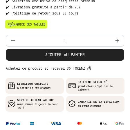
✔️ Sélection exclusive de casquettes premium
✔️ Livraison gratuite à partir de 75€
✔️ Politique de retour sous 30 jours
Quantité de produit : Entrez la quantit
AJOUTER AU PANIER
Achetez ce produit et recevez 36 TOKENZ 💰
PAIEMENT SÉCURISÉ
LIVRAISON GRATUITE
grand choix d'options de
à partir de 75€ d'achat
paiement
SERVICE CLIENT AU TOP
GARANTIE DE SATISFACTION
nous sommes toujours là pour
ou remboursement !
toi !