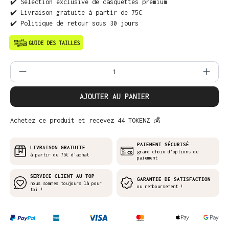
✔️ Sélection exclusive de casquettes premium
✔️ Livraison gratuite à partir de 75€
✔️ Politique de retour sous 30 jours
Quantité de produit : Entrez la quantit
AJOUTER AU PANIER
Achetez ce produit et recevez 44 TOKENZ 💰
PAIEMENT SÉCURISÉ
LIVRAISON GRATUITE
grand choix d'options de
à partir de 75€ d'achat
paiement
SERVICE CLIENT AU TOP
GARANTIE DE SATISFACTION
nous sommes toujours là pour
ou remboursement !
toi !