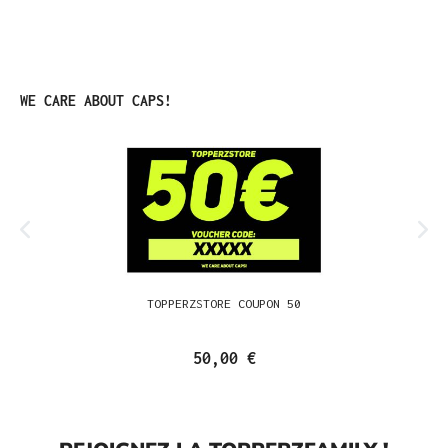
Ignorer la galerie de produits
WE CARE ABOUT CAPS!
TOPPERZSTORE COUPON 50
50,00 €